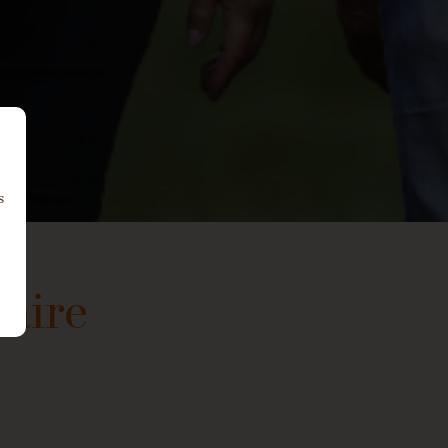
s
laire