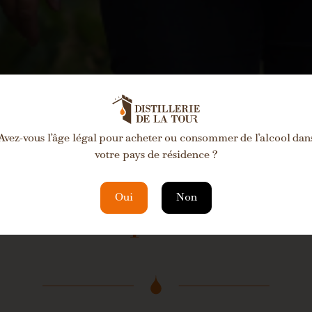
Avez-vous l’âge légal pour acheter ou consommer de l’alcool dan
votre pays de résidence ?
Oui
Non
i de remplir le formu