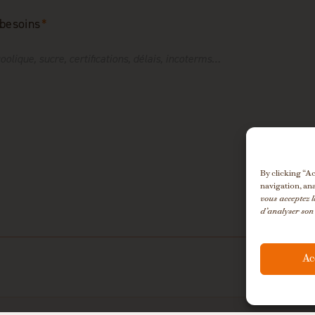
 besoins
*
By clicking “A
navigation, ana
vous acceptez l
d’analyser son 
Ac