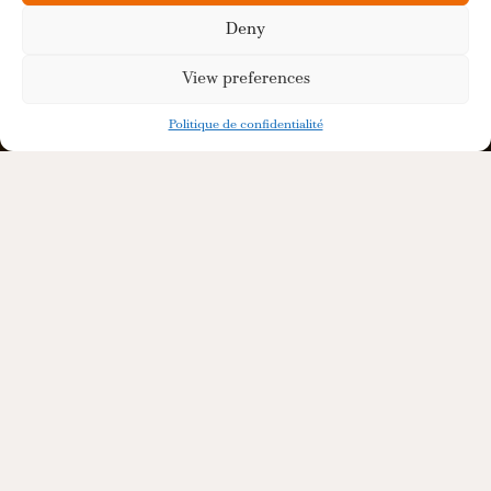
Deny
View preferences
Politique de confidentialité
Un ensemble de
prestations
sur mesure au
service de vos